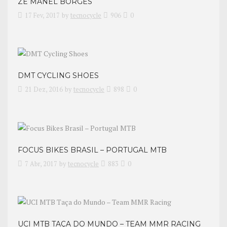
ZÉ MANEL BORGES
17 Fev, 2017
by
tecnocycle
906
0
DMT CYCLING SHOES
21 Dez, 2016
by
tecnocycle
898
0
FOCUS BIKES BRASIL – PORTUGAL MTB
7 Abr, 2017
by
tecnocycle
883
0
UCI MTB TAÇA DO MUNDO – TEAM MMR RACING