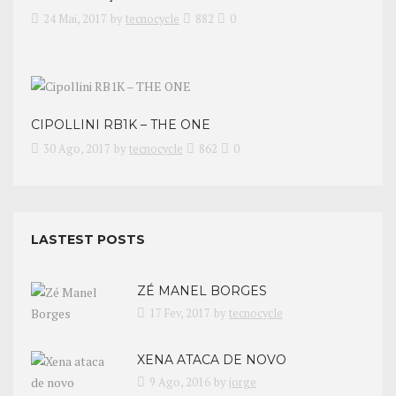
24 Mai, 2017
by
tecnocycle
882
0
CIPOLLINI RB1K – THE ONE
30 Ago, 2017
by
tecnocycle
862
0
LASTEST POSTS
ZÉ MANEL BORGES
17 Fev, 2017
by
tecnocycle
XENA ATACA DE NOVO
9 Ago, 2016
by
jorge