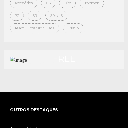
Acessórios
C5
Disc
Ironman
P5
S3
Série S
Team Dimension Data
Triatlo
FREE
TEST DRIVE
APPLY NOW
OUTROS DESTAQUES