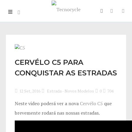
CERVÉLO C5 PARA
CONQUISTAR AS ESTRADAS
12 Set, 2016
Estrada
-
Novos Modelos
0
704
Neste video poderá ver a nova
Cervélo C5
que
brevemente rodará nas nossas estradas.