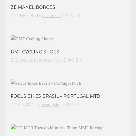
ZÉ MANEL BORGES
17 Fev, 2017
by
tecnocycle
906
0
DMT CYCLING SHOES
21 Dez, 2016
by
tecnocycle
898
0
FOCUS BIKES BRASIL – PORTUGAL MTB
7 Abr, 2017
by
tecnocycle
883
0