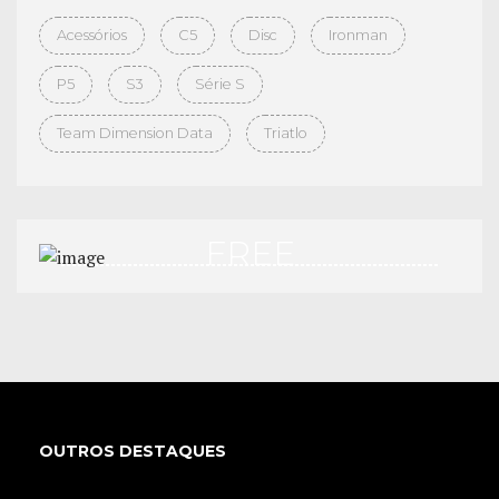
Acessórios
C5
Disc
Ironman
P5
S3
Série S
Team Dimension Data
Triatlo
FREE
TEST DRIVE
APPLY NOW
OUTROS DESTAQUES