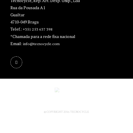
Tecnocycle, Rep. Art. Desp. Unip., Lda
Rua da Pousada A1
Gualtar
4710-049 Braga
Telef.:
+351 253 637 398
*Chamada para a rede fixa nacional
Email:
info@tecnocycle.com
© COPYRIGHT 2016 TECNOCYCLE